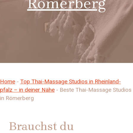
Römerberg
Home
-
Top Thai-Massage Studios in Rheinland-
pfalz – in deiner Nähe
-
Beste Thai-Massage Studios
in Römerberg
Brauchst du