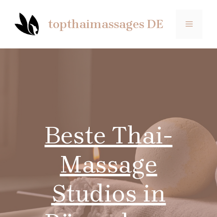
Saltar
al
topthaimassages DE
MENÚ
contenido
Beste Thai-
Massage
Studios in