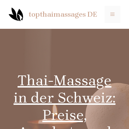
Saltar
al
topthaimassages DE
MENÚ
contenido
Thai-Massage
in der Schweiz:
Preise,