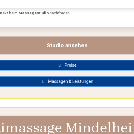
direkt beim
Massagestudio
nachfragen.
🗺️ Standort von Sawasdee Thai-Massage & Spa in Mindelheim:
Studio ansehen
Preise
Massagen & Leistungen
imassage Mindelhe