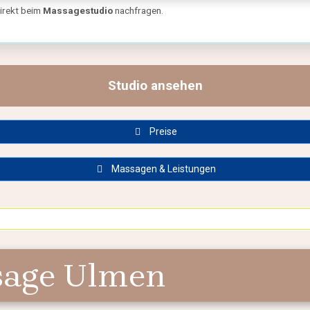
direkt beim
Massagestudio
nachfragen.
🗺️ Standort von Samruay Thai-Massage Ulmen in Ulmen:
Studio ansehen
Preise
Massagen & Leistungen
sage Ulmen