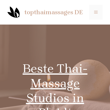
Saltar
al
topthaimassages DE
MENÚ
contenido
Beste Thai-
Massage
Studios in