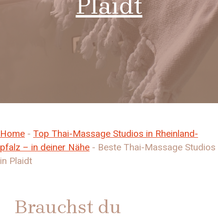
Plaidt
Home
-
Top Thai-Massage Studios in Rheinland-
pfalz – in deiner Nähe
-
Beste Thai-Massage Studios
in Plaidt
Brauchst du